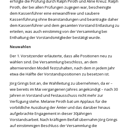
erfolgte die Prüfung durch Ralph Piroth und Aline Kreuz. Ralph
Piroth, der bei allen Prüfungen zugegen war, bescheinigte
dem Kassenführer eine einwandfreie und saubere
Kassenführung ohne Beanstandungen und beantragte daher
dem Kassenführer und dem gesamten Vorstand Entlastung zu
erteilen, was auch einstimmig von der Versammlung bei
Enthaltung der Vorstandsmitglieder bestätigt wurde.
Neuwahlen
Der 1. Vorsitzender erläuterte, dass alle Positionen neu zu
wählen sind. Die Versammlung beschloss, an dem
alternierenden Modell festzuhalten, nach dem in jedem Jahr
etwa die Hälfte der Vorstandspositionen zu besetzen ist.
Jörg Grings bot an, die Wahlleitung zu übernehmen, da er –
wie bereits im Mai vergangenen Jahres angekündigt – nach 30
Jahren in Vorstand und Festausschuss nicht mehr zur
Verfügung stehe. Melanie Piroth bat um Applaus für die
vorbildliche Ausübung der Ämter und das darüber hinaus
aufgebrachte Engagement in dieser 30jährigen
Vorstandsarbeit. Nach kräftigem Beifall übernahm Jörg Grings
auf einstimmigen Beschluss der Versammlung die