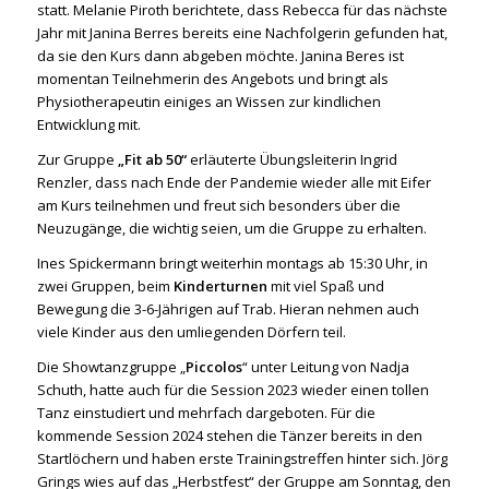
statt. Melanie Piroth berichtete, dass Rebecca für das nächste
Jahr mit Janina Berres bereits eine Nachfolgerin gefunden hat,
da sie den Kurs dann abgeben möchte. Janina Beres ist
momentan Teilnehmerin des Angebots und bringt als
Physiotherapeutin einiges an Wissen zur kindlichen
Entwicklung mit.
Zur Gruppe
„Fit ab 50“
erläuterte Übungsleiterin Ingrid
Renzler, dass nach Ende der Pandemie wieder alle mit Eifer
am Kurs teilnehmen und freut sich besonders über die
Neuzugänge, die wichtig seien, um die Gruppe zu erhalten.
Ines Spickermann bringt weiterhin montags ab 15:30 Uhr, in
zwei Gruppen, beim
Kinderturnen
mit viel Spaß und
Bewegung die 3-6-Jährigen auf Trab. Hieran nehmen auch
viele Kinder aus den umliegenden Dörfern teil.
Die Showtanzgruppe „
Piccolos
“ unter Leitung von Nadja
Schuth, hatte auch für die Session 2023 wieder einen tollen
Tanz einstudiert und mehrfach dargeboten. Für die
kommende Session 2024 stehen die Tänzer bereits in den
Startlöchern und haben erste Trainingstreffen hinter sich. Jörg
Grings wies auf das „Herbstfest“ der Gruppe am Sonntag, den