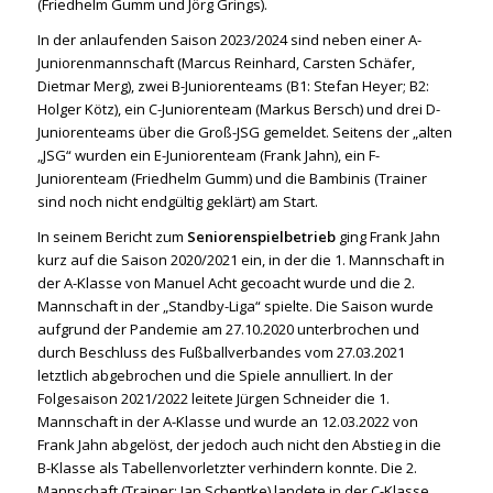
(Friedhelm Gumm und Jörg Grings).
In der anlaufenden Saison 2023/2024 sind neben einer A-
Juniorenmannschaft (Marcus Reinhard, Carsten Schäfer,
Dietmar Merg), zwei B-Juniorenteams (B1: Stefan Heyer; B2:
Holger Kötz), ein C-Juniorenteam (Markus Bersch) und drei D-
Juniorenteams über die Groß-JSG gemeldet. Seitens der „alten
„JSG“ wurden ein E-Juniorenteam (Frank Jahn), ein F-
Juniorenteam (Friedhelm Gumm) und die Bambinis (Trainer
sind noch nicht endgültig geklärt) am Start.
In seinem Bericht zum
Seniorenspielbetrieb
ging Frank Jahn
kurz auf die Saison 2020/2021 ein, in der die 1. Mannschaft in
der A-Klasse von Manuel Acht gecoacht wurde und die 2.
Mannschaft in der „Standby-Liga“ spielte. Die Saison wurde
aufgrund der Pandemie am 27.10.2020 unterbrochen und
durch Beschluss des Fußballverbandes vom 27.03.2021
letztlich abgebrochen und die Spiele annulliert. In der
Folgesaison 2021/2022 leitete Jürgen Schneider die 1.
Mannschaft in der A-Klasse und wurde an 12.03.2022 von
Frank Jahn abgelöst, der jedoch auch nicht den Abstieg in die
B-Klasse als Tabellenvorletzter verhindern konnte. Die 2.
Mannschaft (Trainer: Jan Schentke) landete in der C-Klasse