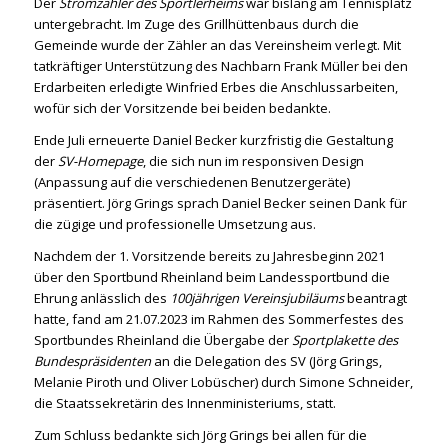
Der
Stromzähler des Sportlerheims
war bislang am Tennisplatz
untergebracht. Im Zuge des Grillhüttenbaus durch die
Gemeinde wurde der Zähler an das Vereinsheim verlegt. Mit
tatkräftiger Unterstützung des Nachbarn Frank Müller bei den
Erdarbeiten erledigte Winfried Erbes die Anschlussarbeiten,
wofür sich der Vorsitzende bei beiden bedankte.
Ende Juli erneuerte Daniel Becker kurzfristig die Gestaltung
der
SV-Homepage
, die sich nun im responsiven Design
(Anpassung auf die verschiedenen Benutzergeräte)
präsentiert. Jörg Grings sprach Daniel Becker seinen Dank für
die zügige und professionelle Umsetzung aus.
Nachdem der 1. Vorsitzende bereits zu Jahresbeginn 2021
über den Sportbund Rheinland beim Landessportbund die
Ehrung anlässlich des
100jährigen Vereinsjubiläums
beantragt
hatte, fand am 21.07.2023 im Rahmen des Sommerfestes des
Sportbundes Rheinland die Übergabe der
Sportplakette des
Bundespräsidenten
an die Delegation des SV (Jörg Grings,
Melanie Piroth und Oliver Lobüscher) durch Simone Schneider,
die Staatssekretärin des Innenministeriums, statt.
Zum Schluss bedankte sich Jörg Grings bei allen für die