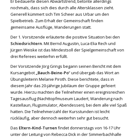
Er bedauerte diesen Abwärtstrend, betonte allerdings
nochmals, dass sich dies durch alle Altersklassen zieht.
Generell kümmert sich Tim Scheer aus Urbar um den
Spielbetrieb. Zum Erhalt der Gemeinschaft finden
gemeinsame Ausflüge, Wanderungen statt.
Der 1. Vorsitzende erläuterte die positive Situation bei den
Schiedsrichtern
. Mit Bernd Augustin, Luca-Elia Rech und
Jürgen Weiske ist das Mindestsoll der Spielgemeinschaft von
drei Referees weiterhin erfüllt.
Der Vorsitzende Jörg Grings begann seinen Bericht mit dem
Kursangebot
„Bauch-Beine-Po
“ und übergab das Wort an
Übungsleiterin Melanie Piroth. Diese berichtete, dass in
diesem Jahr das 20-jährige Jubiläum der Gruppe gefeiert
wurde. Hierzu machten die Teilnehmer einen ereignisreichen
Tagesausflug (Nachttopfmuseum Laudert, Wanderung nach
Kastellaun, Flugsimulator, Abendessen), bei dem alle viel Spaß
hatten. Die Teilnehmerzahl der Kursstunden ist leicht
rückläufig, aber dennoch weiterhin sehr gut besucht.
Das
Eltern-Kind-Turnen
findet donnerstags von 16-17 Uhr
unter der Leitung von Rebecca Dick in der Simmerbachhalle