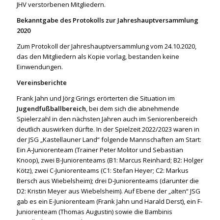
JHV verstorbenen Mitgliedern.
Bekanntgabe des Protokolls zur Jahreshauptversammlung
2020
Zum Protokoll der Jahreshauptversammlung vom 24.10.2020,
das den Mitgliedern als Kopie vorlag, bestanden keine
Einwendungen.
Vereinsberichte
Frank Jahn und Jörg Grings erörterten die Situation im
Jugendfußballbereich
, bei dem sich die abnehmende
Spielerzahl in den nächsten Jahren auch im Seniorenbereich
deutlich auswirken dürfte. In der Spielzeit 2022/2023 waren in
der JSG „Kastellauner Land“ folgende Mannschaften am Start:
Ein A-Juniorenteam (Trainer Peter Molitor und Sebastian
Knoop), zwei B-Juniorenteams (B1: Marcus Reinhard; B2: Holger
Kötz), zwei C-Juniorenteams (C1: Stefan Heyer; C2: Markus
Bersch aus Wiebelsheim); drei D-Juniorenteams (darunter die
D2: Kristin Meyer aus Wiebelsheim). Auf Ebene der „alten“ JSG
gab es ein E-Juniorenteam (Frank Jahn und Harald Derst), ein F-
Juniorenteam (Thomas Augustin) sowie die Bambinis