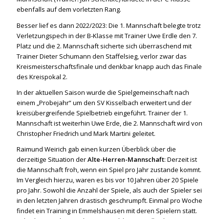
ebenfalls auf dem vorletzten Rang.
Besser lief es dann 2022/2023: Die 1. Mannschaft belegte trotz
Verletzungspech in der B-Klasse mit Trainer Uwe Erdle den 7.
Platz und die 2. Mannschaft sicherte sich überraschend mit
Trainer Dieter Schumann den Staffelsieg, verlor zwar das
Kreismeisterschaftsfinale und denkbar knapp auch das Finale
des Kreispokal 2.
In der aktuellen Saison wurde die Spielgemeinschaft nach
einem „Probejahr“ um den SV Kisselbach erweitert und der
kreisübergreifende Spielbetrieb eingeführt. Trainer der 1.
Mannschaft ist weiterhin Uwe Erde, die 2. Mannschaft wird von
Christopher Friedrich und Mark Martini geleitet.
Raimund Weirich gab einen kurzen Überblick über die
derzeitige Situation der
Alte-Herren-Mannschaft
: Derzeit ist
die Mannschaft froh, wenn ein Spiel pro Jahr zustande kommt.
Im Vergleich hierzu, waren es bis vor 10 Jahren über 20 Spiele
pro Jahr. Sowohl die Anzahl der Spiele, als auch der Spieler sei
in den letzten Jahren drastisch geschrumpft. Einmal pro Woche
findet ein Training in Emmelshausen mit deren Spielern statt.