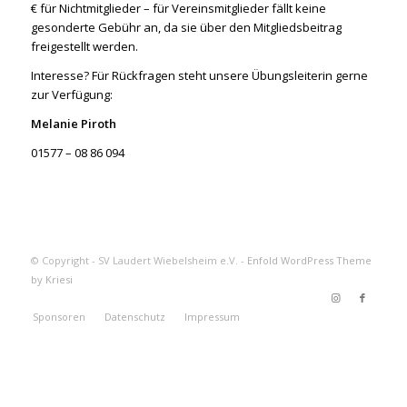
€ für Nichtmitglieder – für Vereinsmitglieder fällt keine
gesonderte Gebühr an, da sie über den Mitgliedsbeitrag
freigestellt werden.
Interesse? Für Rückfragen steht unsere Übungsleiterin gerne
zur Verfügung:
Melanie Piroth
01577 – 08 86 094
© Copyright - SV Laudert Wiebelsheim e.V. -
Enfold WordPress Theme
by Kriesi
Sponsoren
Datenschutz
Impressum