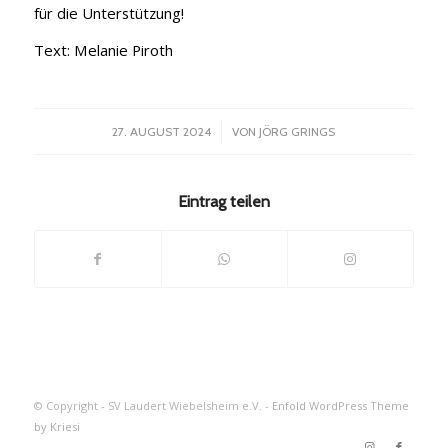
für die Unterstützung!
Text: Melanie Piroth
/
27. AUGUST 2024
VON
JÖRG GRINGS
Eintrag teilen
© Copyright - SV Laudert Wiebelsheim e.V. -
Enfold WordPress Theme
by Kriesi