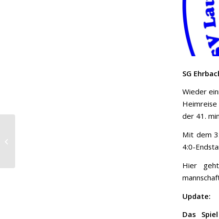
SG Ehrbach
Wieder ein
Heimreise 
der 41. mi
Remis der Ersten,
Mit dem 3:
Niederlage der
4:0-Endstan
Zweiten
Hier geh
mannschaft
Update:
Das Spie