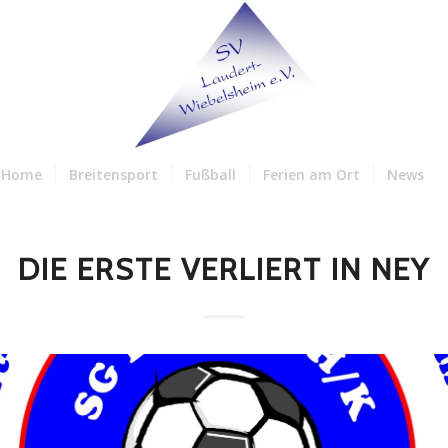
Home
Breitensport
Fußball
Ferien am Ort
News
DIE ERSTE VERLIERT IN NEY