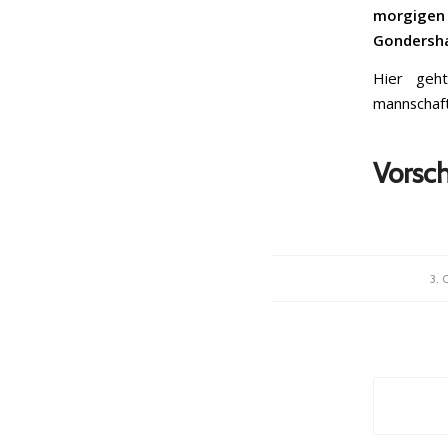
morgigen
Gondersha
Hier geh
mannschaft
Vorsch
3.