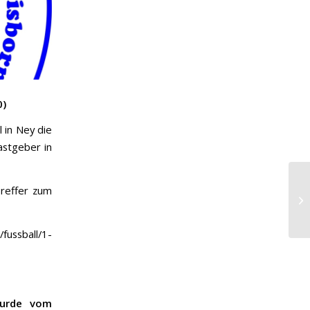
0)
 in Ney die
astgeber in
Treffer zum
/fussball/1-
wurde vom