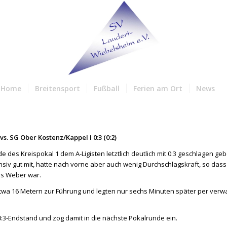
Home
Breitensport
Fußball
Ferien am Ort
News
. SG Ober Kostenz/Kappel I 0:3 (0:2)
e des Kreispokal 1 dem A-Ligisten letztlich deutlich mit 0:3 geschlagen ge
nsiv gut mit, hatte nach vorne aber auch wenig Durchschlagskraft, so das
is Weber war.
s etwa 16 Metern zur Führung und legten nur sechs Minuten später per ve
n 0:3-Endstand und zog damit in die nächste Pokalrunde ein.