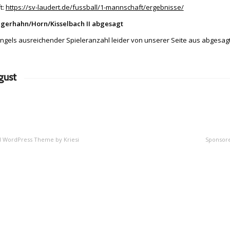
t:
https://sv-laudert.de/fussball/1-mannschaft/ergebnisse/
ingerhahn/Horn/Kisselbach II abgesagt
ngels ausreichender Spieleranzahl leider von unserer Seite aus abgesag
gust
d WordPress Theme by Kriesi
Sponsor