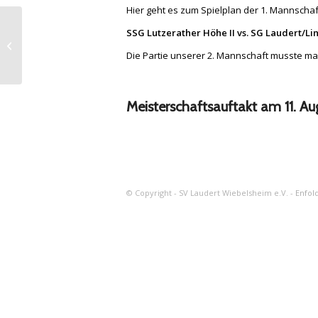
Hier geht es zum Spielplan der 1. Mannschaf
Einführung der
SSG Lutzerather Höhe II vs. SG Laudert/L
„Kapitänsregelung“ in
allen deutschen
Die Partie unserer 2. Mannschaft musste ma
Spielkla...
Meisterschaftsauftakt am 11. Au
© Copyright - SV Laudert Wiebelsheim e.V. -
Enfol