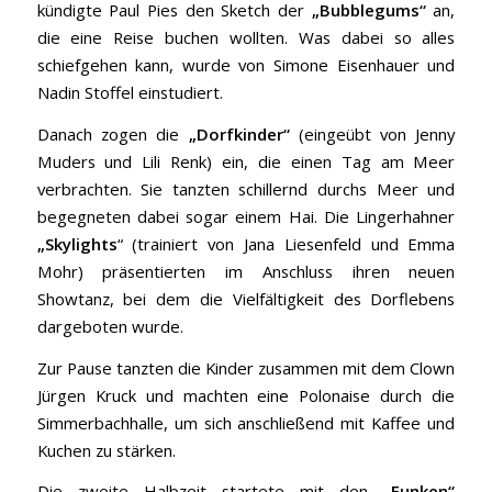
kündigte Paul Pies den Sketch der
„Bubblegums“
an,
die eine Reise buchen wollten. Was dabei so alles
schiefgehen kann, wurde von Simone Eisenhauer und
Nadin Stoffel einstudiert.
Danach zogen die
„Dorfkinder“
(eingeübt von Jenny
Muders und Lili Renk) ein, die einen Tag am Meer
verbrachten. Sie tanzten schillernd durchs Meer und
begegneten dabei sogar einem Hai. Die Lingerhahner
„Skylights
“ (trainiert von Jana Liesenfeld und Emma
Mohr) präsentierten im Anschluss ihren neuen
Showtanz, bei dem die Vielfältigkeit des Dorflebens
dargeboten wurde.
Zur Pause tanzten die Kinder zusammen mit dem Clown
Jürgen Kruck und machten eine Polonaise durch die
Simmerbachhalle, um sich anschließend mit Kaffee und
Kuchen zu stärken.
Die zweite Halbzeit startete mit den
„Funken“